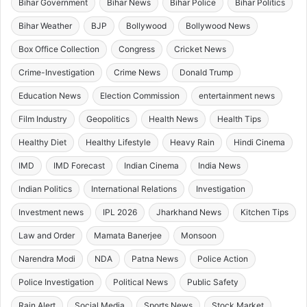
Bihar Government
Bihar News
Bihar Police
Bihar Politics
Bihar Weather
BJP
Bollywood
Bollywood News
Box Office Collection
Congress
Cricket News
Crime-Investigation
Crime News
Donald Trump
Education News
Election Commission
entertainment news
Film Industry
Geopolitics
Health News
Health Tips
Healthy Diet
Healthy Lifestyle
Heavy Rain
Hindi Cinema
IMD
IMD Forecast
Indian Cinema
India News
Indian Politics
International Relations
Investigation
Investment news
IPL 2026
Jharkhand News
Kitchen Tips
Law and Order
Mamata Banerjee
Monsoon
Narendra Modi
NDA
Patna News
Police Action
Police Investigation
Political News
Public Safety
Rain Alert
Social Media
Sports News
Stock Market