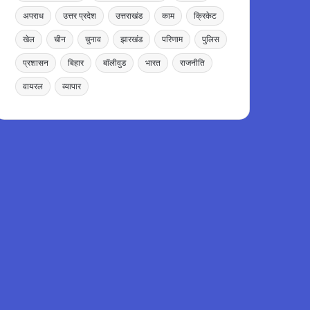
अपराध
उत्तर प्रदेश
उत्तराखंड
काम
क्रिकेट
खेल
चीन
चुनाव
झारखंड
परिणाम
पुलिस
प्रशासन
बिहार
बॉलीवुड
भारत
राजनीति
वायरल
व्यापार