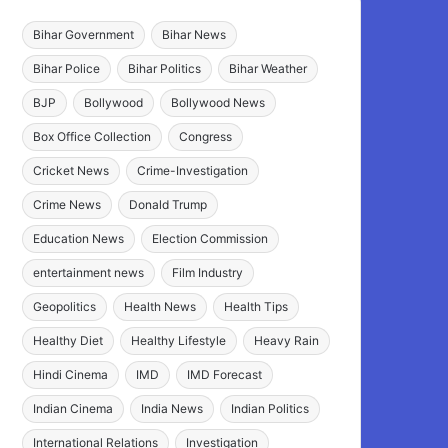
Bihar Government
Bihar News
Bihar Police
Bihar Politics
Bihar Weather
BJP
Bollywood
Bollywood News
Box Office Collection
Congress
Cricket News
Crime-Investigation
Crime News
Donald Trump
Education News
Election Commission
entertainment news
Film Industry
Geopolitics
Health News
Health Tips
Healthy Diet
Healthy Lifestyle
Heavy Rain
Hindi Cinema
IMD
IMD Forecast
Indian Cinema
India News
Indian Politics
International Relations
Investigation