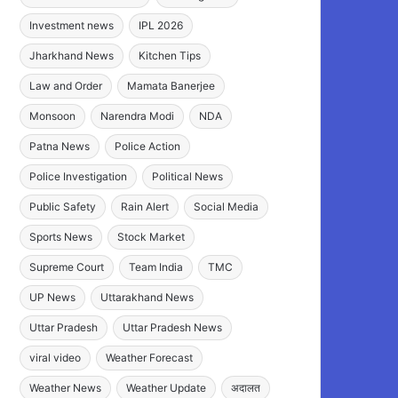
Investment news
IPL 2026
Jharkhand News
Kitchen Tips
Law and Order
Mamata Banerjee
Monsoon
Narendra Modi
NDA
Patna News
Police Action
Police Investigation
Political News
Public Safety
Rain Alert
Social Media
Sports News
Stock Market
Supreme Court
Team India
TMC
UP News
Uttarakhand News
Uttar Pradesh
Uttar Pradesh News
viral video
Weather Forecast
Weather News
Weather Update
अदालत