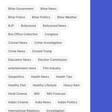
Bihar Government
Bihar News
Bihar Police
Bihar Politics
Bihar Weather
BJP
Bollywood
Bollywood News
Box Office Collection
Congress
Cricket News
Crime-Investigation
Crime News
Donald Trump
Education News
Election Commission
entertainment news
Film Industry
Geopolitics
Health News
Health Tips
Healthy Diet
Healthy Lifestyle
Heavy Rain
Hindi Cinema
IMD
IMD Forecast
Indian Cinema
India News
Indian Politics
International Relations
Investigation