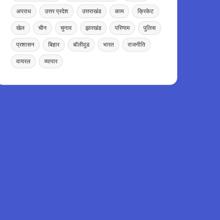
अपराध
उत्तर प्रदेश
उत्तराखंड
काम
क्रिकेट
खेल
चीन
चुनाव
झारखंड
परिणाम
पुलिस
प्रशासन
बिहार
बॉलीवुड
भारत
राजनीति
वायरल
व्यापार