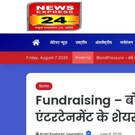
Home
लेटेस्ट न्यूज़
राष्ट्रीय
अंतर्राष्ट्रीय
मनोरंजन
Friday, August 7 2026
Breaking
BloodPressure – हाई और ल
बिज़नेस
Fundraising – बोर
एंटरटेनमेंट के शेयर
Krati Kashyap Journalist
June 8, 2026