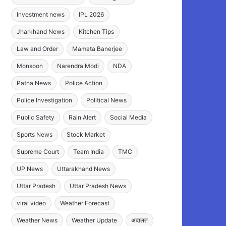
Investment news
IPL 2026
Jharkhand News
Kitchen Tips
Law and Order
Mamata Banerjee
Monsoon
Narendra Modi
NDA
Patna News
Police Action
Police Investigation
Political News
Public Safety
Rain Alert
Social Media
Sports News
Stock Market
Supreme Court
Team India
TMC
UP News
Uttarakhand News
Uttar Pradesh
Uttar Pradesh News
viral video
Weather Forecast
Weather News
Weather Update
अदालत