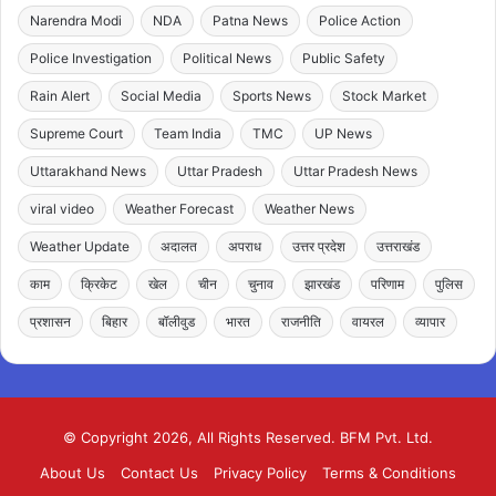
Narendra Modi
NDA
Patna News
Police Action
Police Investigation
Political News
Public Safety
Rain Alert
Social Media
Sports News
Stock Market
Supreme Court
Team India
TMC
UP News
Uttarakhand News
Uttar Pradesh
Uttar Pradesh News
viral video
Weather Forecast
Weather News
Weather Update
अदालत
अपराध
उत्तर प्रदेश
उत्तराखंड
काम
क्रिकेट
खेल
चीन
चुनाव
झारखंड
परिणाम
पुलिस
प्रशासन
बिहार
बॉलीवुड
भारत
राजनीति
वायरल
व्यापार
© Copyright 2026, All Rights Reserved. BFM Pvt. Ltd.
About Us
Contact Us
Privacy Policy
Terms & Conditions