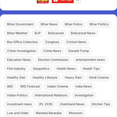
Bihar Government
Bihar News
Bihar Police
Bihar Politics
Bihar Weather
BJP
Bollywood
Bollywood News
Box Office Collection
Congress
Cricket News
Crime-Investigation
Crime News
Donald Trump
Education News
Election Commission
entertainment news
Film Industry
Geopolitics
Health News
Health Tips
Healthy Diet
Healthy Lifestyle
Heavy Rain
Hindi Cinema
IMD
IMD Forecast
Indian Cinema
India News
Indian Politics
International Relations
Investigation
Investment news
IPL 2026
Jharkhand News
Kitchen Tips
Law and Order
Mamata Banerjee
Monsoon