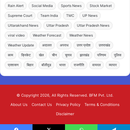
Rain Alert
Social Media
Sports News
Stock Market
Supreme Court
Team India
TMC
UP News
Uttarakhand News
Uttar Pradesh
Uttar Pradesh News
viral video
Weather Forecast
Weather News
Weather Update
अदालत
अपराध
उत्तर प्रदेश
उत्तराखंड
काम
क्रिकेट
खेल
चीन
चुनाव
झारखंड
परिणाम
पुलिस
प्रशासन
बिहार
बॉलीवुड
भारत
राजनीति
वायरल
व्यापार
© Copyright 2026, All Rights Reserved. BFM Pvt. Ltd.
About Us
Contact Us
Privacy Policy
Terms & Conditions
Disclaimer