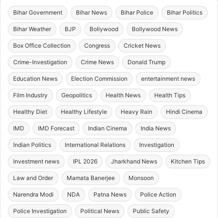
Bihar Government
Bihar News
Bihar Police
Bihar Politics
Bihar Weather
BJP
Bollywood
Bollywood News
Box Office Collection
Congress
Cricket News
Crime-Investigation
Crime News
Donald Trump
Education News
Election Commission
entertainment news
Film Industry
Geopolitics
Health News
Health Tips
Healthy Diet
Healthy Lifestyle
Heavy Rain
Hindi Cinema
IMD
IMD Forecast
Indian Cinema
India News
Indian Politics
International Relations
Investigation
Investment news
IPL 2026
Jharkhand News
Kitchen Tips
Law and Order
Mamata Banerjee
Monsoon
Narendra Modi
NDA
Patna News
Police Action
Police Investigation
Political News
Public Safety