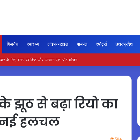
बिज़नेस
स्वास्थ्य
लाइफ स्टाइल
वायरल
स्पोर्ट्स
उत्तर प्रदेश
वल के आटे से बनाएं आसान घरेलू फेस पैक
 झूठ से बढ़ा रियो का
आई नई हलचल
504