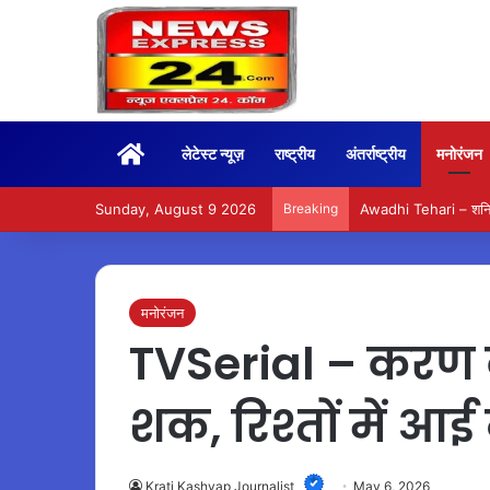
Home
लेटेस्ट न्यूज़
राष्ट्रीय
अंतर्राष्ट्रीय
मनोरंजन
Sunday, August 9 2026
Breaking
Glow Care – दूध और चा
मनोरंजन
TVSerial – करण के
शक, रिश्तों में 
Krati Kashyap Journalist
May 6, 2026