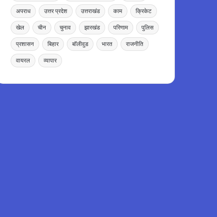
अपराध
उत्तर प्रदेश
उत्तराखंड
काम
क्रिकेट
खेल
चीन
चुनाव
झारखंड
परिणाम
पुलिस
प्रशासन
बिहार
बॉलीवुड
भारत
राजनीति
वायरल
व्यापार