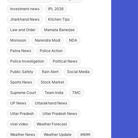
Investment news
IPL 2026
Jharkhand News
Kitchen Tips
Law and Order
Mamata Banerjee
Monsoon
Narendra Modi
NDA
Patna News
Police Action
Police Investigation
Political News
Public Safety
Rain Alert
Social Media
Sports News
Stock Market
Supreme Court
Team India
TMC
UP News
Uttarakhand News
Uttar Pradesh
Uttar Pradesh News
viral video
Weather Forecast
Weather News
Weather Update
अदालत