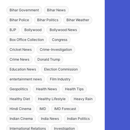
Bihar Government
Bihar News
Bihar Police
Bihar Politics
Bihar Weather
BJP
Bollywood
Bollywood News
Box Office Collection
Congress
Cricket News
Crime-Investigation
Crime News
Donald Trump
Education News
Election Commission
entertainment news
Film Industry
Geopolitics
Health News
Health Tips
Healthy Diet
Healthy Lifestyle
Heavy Rain
Hindi Cinema
IMD
IMD Forecast
Indian Cinema
India News
Indian Politics
International Relations
Investigation