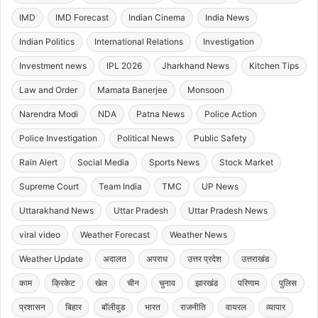
IMD
IMD Forecast
Indian Cinema
India News
Indian Politics
International Relations
Investigation
Investment news
IPL 2026
Jharkhand News
Kitchen Tips
Law and Order
Mamata Banerjee
Monsoon
Narendra Modi
NDA
Patna News
Police Action
Police Investigation
Political News
Public Safety
Rain Alert
Social Media
Sports News
Stock Market
Supreme Court
Team India
TMC
UP News
Uttarakhand News
Uttar Pradesh
Uttar Pradesh News
viral video
Weather Forecast
Weather News
Weather Update
अदालत
अपराध
उत्तर प्रदेश
उत्तराखंड
काम
क्रिकेट
खेल
चीन
चुनाव
झारखंड
परिणाम
पुलिस
प्रशासन
बिहार
बॉलीवुड
भारत
राजनीति
वायरल
व्यापार