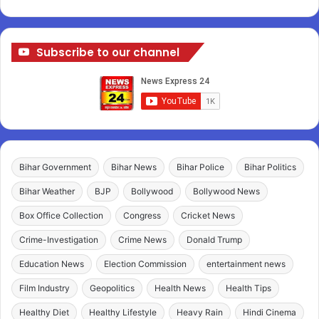
Subscribe to our channel
Bihar Government
Bihar News
Bihar Police
Bihar Politics
Bihar Weather
BJP
Bollywood
Bollywood News
Box Office Collection
Congress
Cricket News
Crime-Investigation
Crime News
Donald Trump
Education News
Election Commission
entertainment news
Film Industry
Geopolitics
Health News
Health Tips
Healthy Diet
Healthy Lifestyle
Heavy Rain
Hindi Cinema