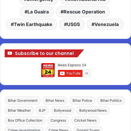
La Guaira
Rescue Operation
Twin Earthquake
USGS
Venezuela
Subscribe to our channel
Bihar Government
Bihar News
Bihar Police
Bihar Politics
Bihar Weather
BJP
Bollywood
Bollywood News
Box Office Collection
Congress
Cricket News
Crime-Investigation
Crime News
Donald Trump