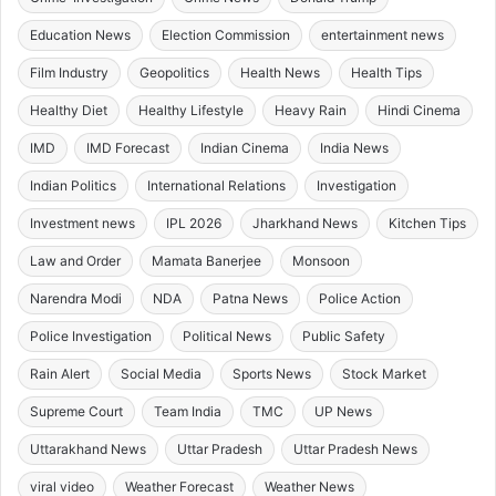
Education News
Election Commission
entertainment news
Film Industry
Geopolitics
Health News
Health Tips
Healthy Diet
Healthy Lifestyle
Heavy Rain
Hindi Cinema
IMD
IMD Forecast
Indian Cinema
India News
Indian Politics
International Relations
Investigation
Investment news
IPL 2026
Jharkhand News
Kitchen Tips
Law and Order
Mamata Banerjee
Monsoon
Narendra Modi
NDA
Patna News
Police Action
Police Investigation
Political News
Public Safety
Rain Alert
Social Media
Sports News
Stock Market
Supreme Court
Team India
TMC
UP News
Uttarakhand News
Uttar Pradesh
Uttar Pradesh News
viral video
Weather Forecast
Weather News