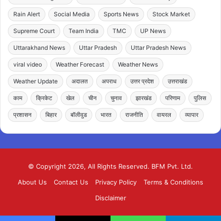
Rain Alert
Social Media
Sports News
Stock Market
Supreme Court
Team India
TMC
UP News
Uttarakhand News
Uttar Pradesh
Uttar Pradesh News
viral video
Weather Forecast
Weather News
Weather Update
अदालत
अपराध
उत्तर प्रदेश
उत्तराखंड
काम
क्रिकेट
खेल
चीन
चुनाव
झारखंड
परिणाम
पुलिस
प्रशासन
बिहार
बॉलीवुड
भारत
राजनीति
वायरल
व्यापार
© Copyright 2026, All Rights Reserved. BFM Pvt. Ltd.
About Us
Contact Us
Privacy Policy
Terms & Conditions
Disclaimer