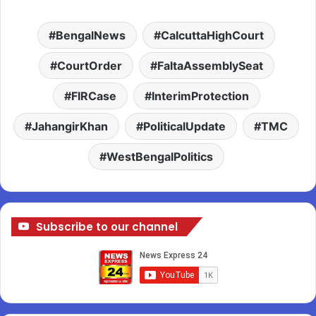
BengalNews
CalcuttaHighCourt
CourtOrder
FaltaAssemblySeat
FIRCase
InterimProtection
JahangirKhan
PoliticalUpdate
TMC
WestBengalPolitics
Subscribe to our channel