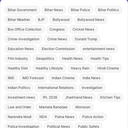
Bihar Government
Bihar News
Bihar Police
Bihar Politics
Bihar Weather
BJP
Bollywood
Bollywood News
Box Office Collection
Congress
Cricket News
Crime-Investigation
Crime News
Donald Trump
Education News
Election Commission
entertainment news
Film Industry
Geopolitics
Health News
Health Tips
Healthy Diet
Healthy Lifestyle
Heavy Rain
Hindi Cinema
IMD
IMD Forecast
Indian Cinema
India News
Indian Politics
International Relations
Investigation
Investment news
IPL 2026
Jharkhand News
Kitchen Tips
Law and Order
Mamata Banerjee
Monsoon
Narendra Modi
NDA
Patna News
Police Action
Police Investigation
Political News
Public Safety