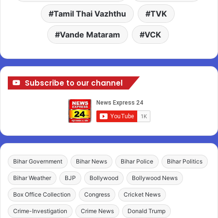
Tamil Thai Vazhthu
TVK
Vande Mataram
VCK
Subscribe to our channel
Bihar Government
Bihar News
Bihar Police
Bihar Politics
Bihar Weather
BJP
Bollywood
Bollywood News
Box Office Collection
Congress
Cricket News
Crime-Investigation
Crime News
Donald Trump