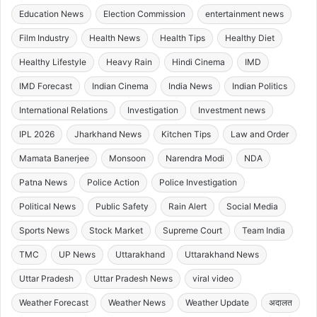
Education News
Election Commission
entertainment news
Film Industry
Health News
Health Tips
Healthy Diet
Healthy Lifestyle
Heavy Rain
Hindi Cinema
IMD
IMD Forecast
Indian Cinema
India News
Indian Politics
International Relations
Investigation
Investment news
IPL 2026
Jharkhand News
Kitchen Tips
Law and Order
Mamata Banerjee
Monsoon
Narendra Modi
NDA
Patna News
Police Action
Police Investigation
Political News
Public Safety
Rain Alert
Social Media
Sports News
Stock Market
Supreme Court
Team India
TMC
UP News
Uttarakhand
Uttarakhand News
Uttar Pradesh
Uttar Pradesh News
viral video
Weather Forecast
Weather News
Weather Update
अदालत