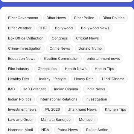
Bihar Government
Bihar News
Bihar Police
Bihar Politics
Bihar Weather
BJP
Bollywood
Bollywood News
Box Office Collection
Congress
Cricket News
Crime-Investigation
Crime News
Donald Trump
Education News
Election Commission
entertainment news
Film Industry
Geopolitics
Health News
Health Tips
Healthy Diet
Healthy Lifestyle
Heavy Rain
Hindi Cinema
IMD
IMD Forecast
Indian Cinema
India News
Indian Politics
International Relations
Investigation
Investment news
IPL 2026
Jharkhand News
Kitchen Tips
Law and Order
Mamata Banerjee
Monsoon
Narendra Modi
NDA
Patna News
Police Action