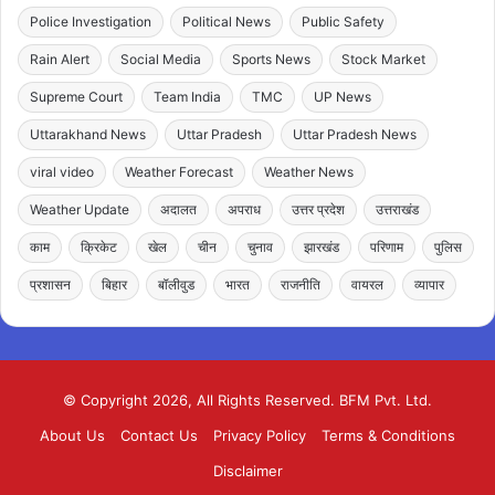
Police Investigation
Political News
Public Safety
Rain Alert
Social Media
Sports News
Stock Market
Supreme Court
Team India
TMC
UP News
Uttarakhand News
Uttar Pradesh
Uttar Pradesh News
viral video
Weather Forecast
Weather News
Weather Update
अदालत
अपराध
उत्तर प्रदेश
उत्तराखंड
काम
क्रिकेट
खेल
चीन
चुनाव
झारखंड
परिणाम
पुलिस
प्रशासन
बिहार
बॉलीवुड
भारत
राजनीति
वायरल
व्यापार
© Copyright 2026, All Rights Reserved. BFM Pvt. Ltd.
About Us
Contact Us
Privacy Policy
Terms & Conditions
Disclaimer