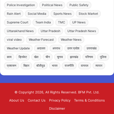
Police Investigation
Political News
Public Safety
Rain Alert
Social Media
Sports News
Stock Market
Supreme Court
Team India
TMC
UP News
Uttarakhand News
Uttar Pradesh
Uttar Pradesh News
viral video
Weather Forecast
Weather News
Weather Update
अदालत
अपराध
उत्तर प्रदेश
उत्तराखंड
काम
क्रिकेट
खेल
चीन
चुनाव
झारखंड
परिणाम
पुलिस
प्रशासन
बिहार
बॉलीवुड
भारत
राजनीति
वायरल
व्यापार
© Copyright 2026, All Rights Reserved. BFM Pvt. Ltd.
About Us
Contact Us
Privacy Policy
Terms & Conditions
Disclaimer