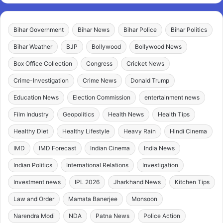
Bihar Government
Bihar News
Bihar Police
Bihar Politics
Bihar Weather
BJP
Bollywood
Bollywood News
Box Office Collection
Congress
Cricket News
Crime-Investigation
Crime News
Donald Trump
Education News
Election Commission
entertainment news
Film Industry
Geopolitics
Health News
Health Tips
Healthy Diet
Healthy Lifestyle
Heavy Rain
Hindi Cinema
IMD
IMD Forecast
Indian Cinema
India News
Indian Politics
International Relations
Investigation
Investment news
IPL 2026
Jharkhand News
Kitchen Tips
Law and Order
Mamata Banerjee
Monsoon
Narendra Modi
NDA
Patna News
Police Action