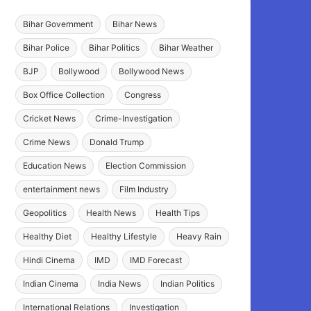
Bihar Government
Bihar News
Bihar Police
Bihar Politics
Bihar Weather
BJP
Bollywood
Bollywood News
Box Office Collection
Congress
Cricket News
Crime-Investigation
Crime News
Donald Trump
Education News
Election Commission
entertainment news
Film Industry
Geopolitics
Health News
Health Tips
Healthy Diet
Healthy Lifestyle
Heavy Rain
Hindi Cinema
IMD
IMD Forecast
Indian Cinema
India News
Indian Politics
International Relations
Investigation