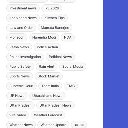
Investment news
IPL 2026
Jharkhand News
Kitchen Tips
Law and Order
Mamata Banerjee
Monsoon
Narendra Modi
NDA
Patna News
Police Action
Police Investigation
Political News
Public Safety
Rain Alert
Social Media
Sports News
Stock Market
Supreme Court
Team India
TMC
UP News
Uttarakhand News
Uttar Pradesh
Uttar Pradesh News
viral video
Weather Forecast
Weather News
Weather Update
अदालत