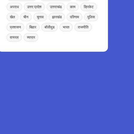
अपराध
उत्तर प्रदेश
उत्तराखंड
काम
क्रिकेट
खेल
चीन
चुनाव
झारखंड
परिणाम
पुलिस
प्रशासन
बिहार
बॉलीवुड
भारत
राजनीति
वायरल
व्यापार