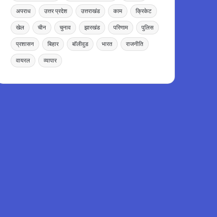
अपराध
उत्तर प्रदेश
उत्तराखंड
काम
क्रिकेट
खेल
चीन
चुनाव
झारखंड
परिणाम
पुलिस
प्रशासन
बिहार
बॉलीवुड
भारत
राजनीति
वायरल
व्यापार