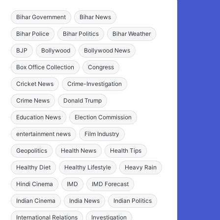
Bihar Government
Bihar News
Bihar Police
Bihar Politics
Bihar Weather
BJP
Bollywood
Bollywood News
Box Office Collection
Congress
Cricket News
Crime-Investigation
Crime News
Donald Trump
Education News
Election Commission
entertainment news
Film Industry
Geopolitics
Health News
Health Tips
Healthy Diet
Healthy Lifestyle
Heavy Rain
Hindi Cinema
IMD
IMD Forecast
Indian Cinema
India News
Indian Politics
International Relations
Investigation