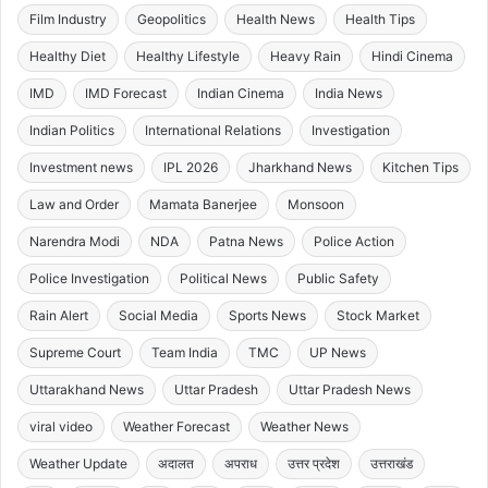
Film Industry
Geopolitics
Health News
Health Tips
Healthy Diet
Healthy Lifestyle
Heavy Rain
Hindi Cinema
IMD
IMD Forecast
Indian Cinema
India News
Indian Politics
International Relations
Investigation
Investment news
IPL 2026
Jharkhand News
Kitchen Tips
Law and Order
Mamata Banerjee
Monsoon
Narendra Modi
NDA
Patna News
Police Action
Police Investigation
Political News
Public Safety
Rain Alert
Social Media
Sports News
Stock Market
Supreme Court
Team India
TMC
UP News
Uttarakhand News
Uttar Pradesh
Uttar Pradesh News
viral video
Weather Forecast
Weather News
Weather Update
अदालत
अपराध
उत्तर प्रदेश
उत्तराखंड