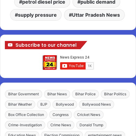
petrol diesel price
public demand
supply pressure
Uttar Pradesh News
Subscribe to our channel
Bihar Government
Bihar News
Bihar Police
Bihar Politics
Bihar Weather
BJP
Bollywood
Bollywood News
Box Office Collection
Congress
Cricket News
Crime-Investigation
Crime News
Donald Trump
Education News
Election Commission
entertainment news