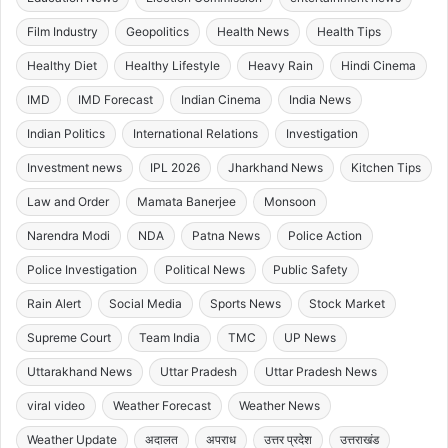
Film Industry
Geopolitics
Health News
Health Tips
Healthy Diet
Healthy Lifestyle
Heavy Rain
Hindi Cinema
IMD
IMD Forecast
Indian Cinema
India News
Indian Politics
International Relations
Investigation
Investment news
IPL 2026
Jharkhand News
Kitchen Tips
Law and Order
Mamata Banerjee
Monsoon
Narendra Modi
NDA
Patna News
Police Action
Police Investigation
Political News
Public Safety
Rain Alert
Social Media
Sports News
Stock Market
Supreme Court
Team India
TMC
UP News
Uttarakhand News
Uttar Pradesh
Uttar Pradesh News
viral video
Weather Forecast
Weather News
Weather Update
अदालत
अपराध
उत्तर प्रदेश
उत्तराखंड