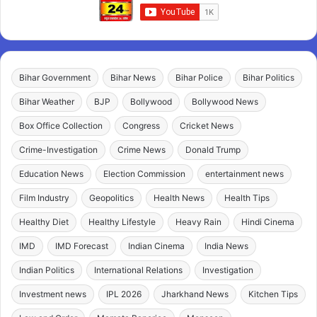
Bihar Government
Bihar News
Bihar Police
Bihar Politics
Bihar Weather
BJP
Bollywood
Bollywood News
Box Office Collection
Congress
Cricket News
Crime-Investigation
Crime News
Donald Trump
Education News
Election Commission
entertainment news
Film Industry
Geopolitics
Health News
Health Tips
Healthy Diet
Healthy Lifestyle
Heavy Rain
Hindi Cinema
IMD
IMD Forecast
Indian Cinema
India News
Indian Politics
International Relations
Investigation
Investment news
IPL 2026
Jharkhand News
Kitchen Tips