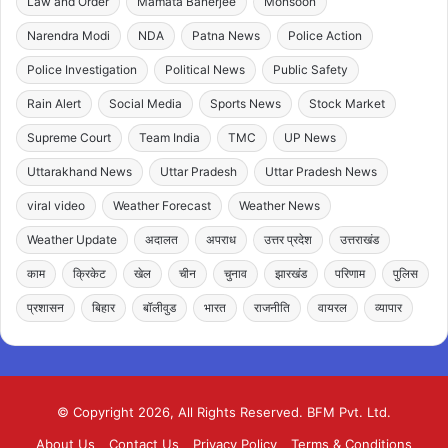
Law and Order
Mamata Banerjee
Monsoon
Narendra Modi
NDA
Patna News
Police Action
Police Investigation
Political News
Public Safety
Rain Alert
Social Media
Sports News
Stock Market
Supreme Court
Team India
TMC
UP News
Uttarakhand News
Uttar Pradesh
Uttar Pradesh News
viral video
Weather Forecast
Weather News
Weather Update
अदालत
अपराध
उत्तर प्रदेश
उत्तराखंड
काम
क्रिकेट
खेल
चीन
चुनाव
झारखंड
परिणाम
पुलिस
प्रशासन
बिहार
बॉलीवुड
भारत
राजनीति
वायरल
व्यापार
© Copyright 2026, All Rights Reserved. BFM Pvt. Ltd.
About Us
Contact Us
Privacy Policy
Terms & Conditions