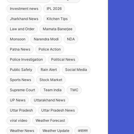
Investment news
IPL 2026
Jharkhand News
Kitchen Tips
Law and Order
Mamata Banerjee
Monsoon
Narendra Modi
NDA
Patna News
Police Action
Police Investigation
Political News
Public Safety
Rain Alert
Social Media
Sports News
Stock Market
Supreme Court
Team India
TMC
UP News
Uttarakhand News
Uttar Pradesh
Uttar Pradesh News
viral video
Weather Forecast
Weather News
Weather Update
अदालत