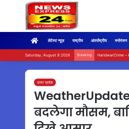
Home
लेटेस्ट न्यूज़
राष्ट्रीय
अंतर्राष्ट्रीय
मनोरंजन
Saturday, August 8 2026
Breaking
HaridwarCrime – हरिद्
उत्तर प्रदेश
WeatherUpdate –
बदलेगा मौसम, बा
दिखे आसार