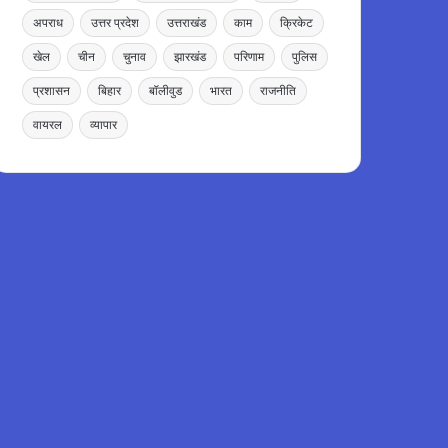
अपराध
उत्तर प्रदेश
उत्तराखंड
काम
क्रिकेट
खेल
चीन
चुनाव
झारखंड
परिणाम
पुलिस
प्रशासन
बिहार
बॉलीवुड
भारत
राजनीति
वायरल
व्यापार