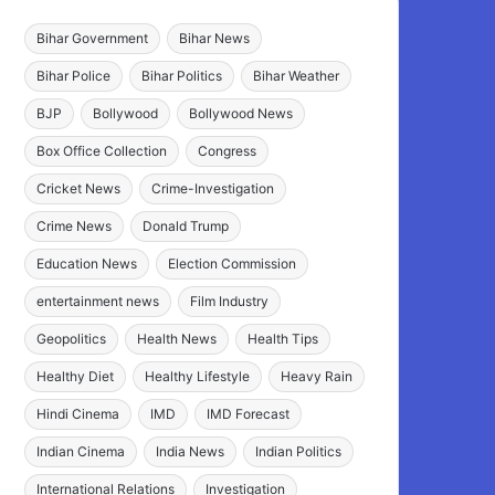
Bihar Government
Bihar News
Bihar Police
Bihar Politics
Bihar Weather
BJP
Bollywood
Bollywood News
Box Office Collection
Congress
Cricket News
Crime-Investigation
Crime News
Donald Trump
Education News
Election Commission
entertainment news
Film Industry
Geopolitics
Health News
Health Tips
Healthy Diet
Healthy Lifestyle
Heavy Rain
Hindi Cinema
IMD
IMD Forecast
Indian Cinema
India News
Indian Politics
International Relations
Investigation