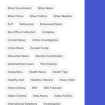
Bihar Government
Bihar News
Bihar Police
Bihar Politics
Bihar Weather
BJP
Bollywood
Bollywood News
Box Office Collection
Congress
Cricket News
Crime-Investigation
Crime News
Donald Trump
Education News
Election Commission
entertainment news
Film Industry
Geopolitics
Health News
Health Tips
Healthy Diet
Healthy Lifestyle
Heavy Rain
Hindi Cinema
IMD
IMD Forecast
Indian Cinema
India News
Indian Politics
International Relations
Investigation