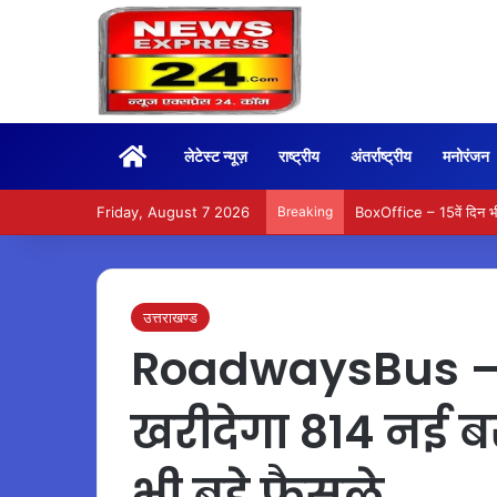
Home
लेटेस्ट न्यूज़
राष्ट्रीय
अंतर्राष्ट्रीय
मनोरंजन
Friday, August 7 2026
Breaking
BoxOffice – 15वें दिन भ
उत्तराखण्ड
RoadwaysBus – उ
खरीदेगा 814 नई बसे
भी बड़े फैसले