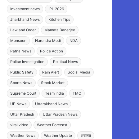
Investment news
IPL 2026
Jharkhand News
Kitchen Tips
Law and Order
Mamata Banerjee
Monsoon
Narendra Modi
NDA
Patna News
Police Action
Police Investigation
Political News
Public Safety
Rain Alert
Social Media
Sports News
Stock Market
Supreme Court
Team India
TMC
UP News
Uttarakhand News
Uttar Pradesh
Uttar Pradesh News
viral video
Weather Forecast
Weather News
Weather Update
अदालत