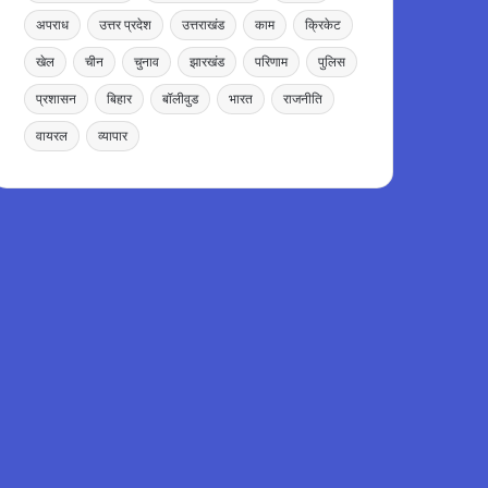
अपराध
उत्तर प्रदेश
उत्तराखंड
काम
क्रिकेट
खेल
चीन
चुनाव
झारखंड
परिणाम
पुलिस
प्रशासन
बिहार
बॉलीवुड
भारत
राजनीति
वायरल
व्यापार