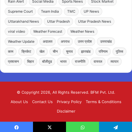
Rain Alert
Social Media
Sports News
Stock Market
Supreme Court
Team India
TMC
UP News
Uttarakhand News
Uttar Pradesh
Uttar Pradesh News
viral video
Weather Forecast
Weather News
Weather Update
अदालत
अपराध
उत्तर प्रदेश
उत्तराखंड
काम
क्रिकेट
खेल
चीन
चुनाव
झारखंड
परिणाम
पुलिस
प्रशासन
बिहार
बॉलीवुड
भारत
राजनीति
वायरल
व्यापार
© Copyright 2026, All Rights Reserved. BFM Pvt. Ltd.
About Us
Contact Us
Privacy Policy
Terms & Conditions
Disclaimer