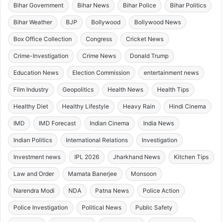
Bihar Government
Bihar News
Bihar Police
Bihar Politics
Bihar Weather
BJP
Bollywood
Bollywood News
Box Office Collection
Congress
Cricket News
Crime-Investigation
Crime News
Donald Trump
Education News
Election Commission
entertainment news
Film Industry
Geopolitics
Health News
Health Tips
Healthy Diet
Healthy Lifestyle
Heavy Rain
Hindi Cinema
IMD
IMD Forecast
Indian Cinema
India News
Indian Politics
International Relations
Investigation
Investment news
IPL 2026
Jharkhand News
Kitchen Tips
Law and Order
Mamata Banerjee
Monsoon
Narendra Modi
NDA
Patna News
Police Action
Police Investigation
Political News
Public Safety