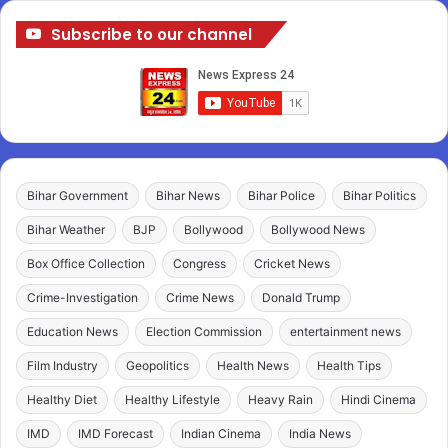
Subscribe to our channel
Bihar Government
Bihar News
Bihar Police
Bihar Politics
Bihar Weather
BJP
Bollywood
Bollywood News
Box Office Collection
Congress
Cricket News
Crime-Investigation
Crime News
Donald Trump
Education News
Election Commission
entertainment news
Film Industry
Geopolitics
Health News
Health Tips
Healthy Diet
Healthy Lifestyle
Heavy Rain
Hindi Cinema
IMD
IMD Forecast
Indian Cinema
India News