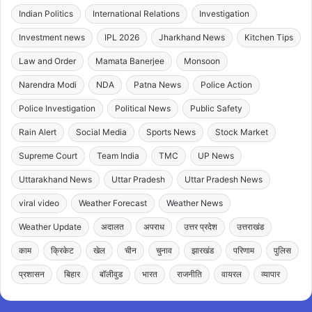
Indian Politics
International Relations
Investigation
Investment news
IPL 2026
Jharkhand News
Kitchen Tips
Law and Order
Mamata Banerjee
Monsoon
Narendra Modi
NDA
Patna News
Police Action
Police Investigation
Political News
Public Safety
Rain Alert
Social Media
Sports News
Stock Market
Supreme Court
Team India
TMC
UP News
Uttarakhand News
Uttar Pradesh
Uttar Pradesh News
viral video
Weather Forecast
Weather News
Weather Update
अदालत
अपराध
उत्तर प्रदेश
उत्तराखंड
काम
क्रिकेट
खेल
चीन
चुनाव
झारखंड
परिणाम
पुलिस
प्रशासन
बिहार
बॉलीवुड
भारत
राजनीति
वायरल
व्यापार