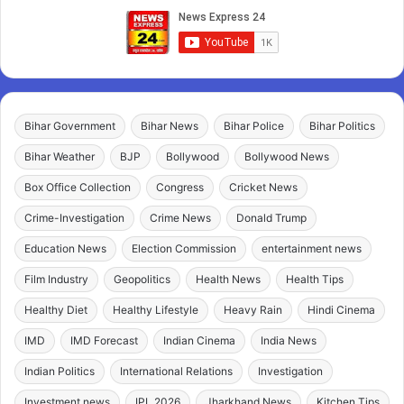
Bihar Government
Bihar News
Bihar Police
Bihar Politics
Bihar Weather
BJP
Bollywood
Bollywood News
Box Office Collection
Congress
Cricket News
Crime-Investigation
Crime News
Donald Trump
Education News
Election Commission
entertainment news
Film Industry
Geopolitics
Health News
Health Tips
Healthy Diet
Healthy Lifestyle
Heavy Rain
Hindi Cinema
IMD
IMD Forecast
Indian Cinema
India News
Indian Politics
International Relations
Investigation
Investment news
IPL 2026
Jharkhand News
Kitchen Tips