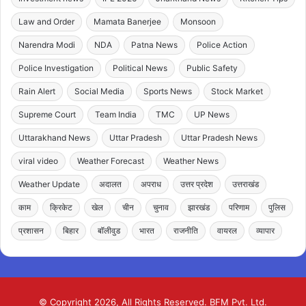
Law and Order
Mamata Banerjee
Monsoon
Narendra Modi
NDA
Patna News
Police Action
Police Investigation
Political News
Public Safety
Rain Alert
Social Media
Sports News
Stock Market
Supreme Court
Team India
TMC
UP News
Uttarakhand News
Uttar Pradesh
Uttar Pradesh News
viral video
Weather Forecast
Weather News
Weather Update
अदालत
अपराध
उत्तर प्रदेश
उत्तराखंड
काम
क्रिकेट
खेल
चीन
चुनाव
झारखंड
परिणाम
पुलिस
प्रशासन
बिहार
बॉलीवुड
भारत
राजनीति
वायरल
व्यापार
© Copyright 2026, All Rights Reserved. BFM Pvt. Ltd.