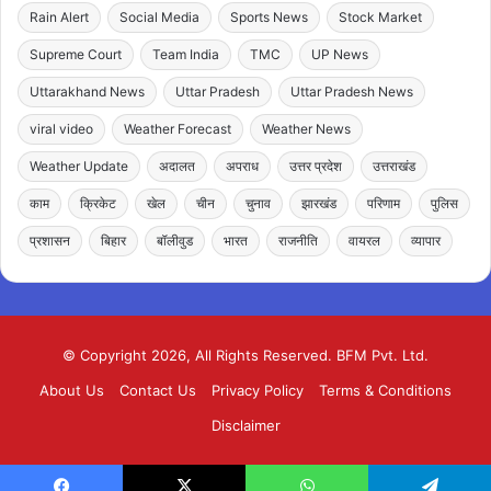
Rain Alert
Social Media
Sports News
Stock Market
Supreme Court
Team India
TMC
UP News
Uttarakhand News
Uttar Pradesh
Uttar Pradesh News
viral video
Weather Forecast
Weather News
Weather Update
अदालत
अपराध
उत्तर प्रदेश
उत्तराखंड
काम
क्रिकेट
खेल
चीन
चुनाव
झारखंड
परिणाम
पुलिस
प्रशासन
बिहार
बॉलीवुड
भारत
राजनीति
वायरल
व्यापार
© Copyright 2026, All Rights Reserved. BFM Pvt. Ltd.
About Us
Contact Us
Privacy Policy
Terms & Conditions
Disclaimer