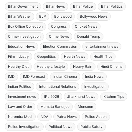
Bihar Government
Bihar News
Bihar Police
Bihar Politics
Bihar Weather
BJP
Bollywood
Bollywood News
Box Office Collection
Congress
Cricket News
Crime-Investigation
Crime News
Donald Trump
Education News
Election Commission
entertainment news
Film Industry
Geopolitics
Health News
Health Tips
Healthy Diet
Healthy Lifestyle
Heavy Rain
Hindi Cinema
IMD
IMD Forecast
Indian Cinema
India News
Indian Politics
International Relations
Investigation
Investment news
IPL 2026
Jharkhand News
Kitchen Tips
Law and Order
Mamata Banerjee
Monsoon
Narendra Modi
NDA
Patna News
Police Action
Police Investigation
Political News
Public Safety