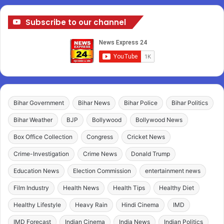
Subscribe to our channel
Bihar Government
Bihar News
Bihar Police
Bihar Politics
Bihar Weather
BJP
Bollywood
Bollywood News
Box Office Collection
Congress
Cricket News
Crime-Investigation
Crime News
Donald Trump
Education News
Election Commission
entertainment news
Film Industry
Health News
Health Tips
Healthy Diet
Healthy Lifestyle
Heavy Rain
Hindi Cinema
IMD
IMD Forecast
Indian Cinema
India News
Indian Politics