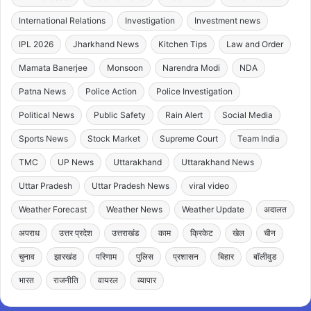
International Relations
Investigation
Investment news
IPL 2026
Jharkhand News
Kitchen Tips
Law and Order
Mamata Banerjee
Monsoon
Narendra Modi
NDA
Patna News
Police Action
Police Investigation
Political News
Public Safety
Rain Alert
Social Media
Sports News
Stock Market
Supreme Court
Team India
TMC
UP News
Uttarakhand
Uttarakhand News
Uttar Pradesh
Uttar Pradesh News
viral video
Weather Forecast
Weather News
Weather Update
अदालत
अपराध
उत्तर प्रदेश
उत्तराखंड
काम
क्रिकेट
खेल
चीन
चुनाव
झारखंड
परिणाम
पुलिस
प्रशासन
बिहार
बॉलीवुड
भारत
राजनीति
वायरल
व्यापार