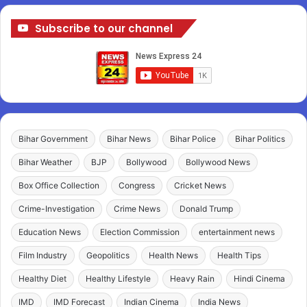
Subscribe to our channel
Bihar Government
Bihar News
Bihar Police
Bihar Politics
Bihar Weather
BJP
Bollywood
Bollywood News
Box Office Collection
Congress
Cricket News
Crime-Investigation
Crime News
Donald Trump
Education News
Election Commission
entertainment news
Film Industry
Geopolitics
Health News
Health Tips
Healthy Diet
Healthy Lifestyle
Heavy Rain
Hindi Cinema
IMD
IMD Forecast
Indian Cinema
India News