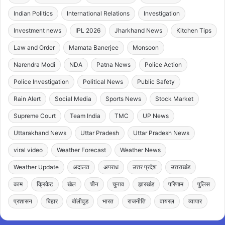
Indian Politics
International Relations
Investigation
Investment news
IPL 2026
Jharkhand News
Kitchen Tips
Law and Order
Mamata Banerjee
Monsoon
Narendra Modi
NDA
Patna News
Police Action
Police Investigation
Political News
Public Safety
Rain Alert
Social Media
Sports News
Stock Market
Supreme Court
Team India
TMC
UP News
Uttarakhand News
Uttar Pradesh
Uttar Pradesh News
viral video
Weather Forecast
Weather News
Weather Update
अदालत
अपराध
उत्तर प्रदेश
उत्तराखंड
काम
क्रिकेट
खेल
चीन
चुनाव
झारखंड
परिणाम
पुलिस
प्रशासन
बिहार
बॉलीवुड
भारत
राजनीति
वायरल
व्यापार