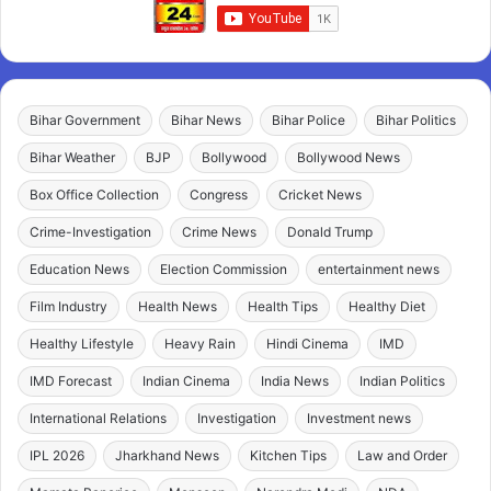
Bihar Government
Bihar News
Bihar Police
Bihar Politics
Bihar Weather
BJP
Bollywood
Bollywood News
Box Office Collection
Congress
Cricket News
Crime-Investigation
Crime News
Donald Trump
Education News
Election Commission
entertainment news
Film Industry
Health News
Health Tips
Healthy Diet
Healthy Lifestyle
Heavy Rain
Hindi Cinema
IMD
IMD Forecast
Indian Cinema
India News
Indian Politics
International Relations
Investigation
Investment news
IPL 2026
Jharkhand News
Kitchen Tips
Law and Order