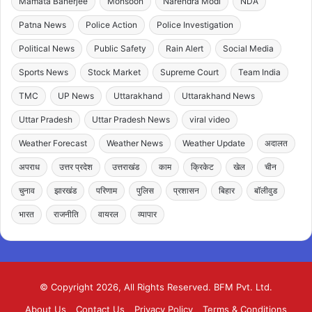
Mamata Banerjee
Monsoon
Narendra Modi
NDA
Patna News
Police Action
Police Investigation
Political News
Public Safety
Rain Alert
Social Media
Sports News
Stock Market
Supreme Court
Team India
TMC
UP News
Uttarakhand
Uttarakhand News
Uttar Pradesh
Uttar Pradesh News
viral video
Weather Forecast
Weather News
Weather Update
अदालत
अपराध
उत्तर प्रदेश
उत्तराखंड
काम
क्रिकेट
खेल
चीन
चुनाव
झारखंड
परिणाम
पुलिस
प्रशासन
बिहार
बॉलीवुड
भारत
राजनीति
वायरल
व्यापार
© Copyright 2026, All Rights Reserved. BFM Pvt. Ltd.
About Us
Contact Us
Privacy Policy
Terms & Conditions