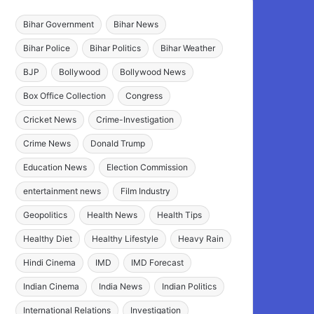
Bihar Government
Bihar News
Bihar Police
Bihar Politics
Bihar Weather
BJP
Bollywood
Bollywood News
Box Office Collection
Congress
Cricket News
Crime-Investigation
Crime News
Donald Trump
Education News
Election Commission
entertainment news
Film Industry
Geopolitics
Health News
Health Tips
Healthy Diet
Healthy Lifestyle
Heavy Rain
Hindi Cinema
IMD
IMD Forecast
Indian Cinema
India News
Indian Politics
International Relations
Investigation