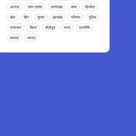
अपराध
उत्तर प्रदेश
उत्तराखंड
काम
क्रिकेट
खेल
चीन
चुनाव
झारखंड
परिणाम
पुलिस
प्रशासन
बिहार
बॉलीवुड
भारत
राजनीति
वायरल
व्यापार