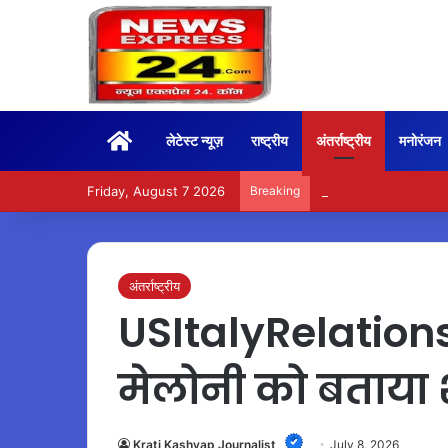
Home
लेटेस्ट न्यूज़
राष्ट्रीय
अंतर्राष्ट्रीय
मनोरंजन
Friday, August 7 2026
Breaking
BoxOffice – 15वें दिन भ
अंतर्राष्ट्रीय
USItalyRelations –
मेलोनी को बताया 
Krati Kashyap Journalist
July 8, 2026