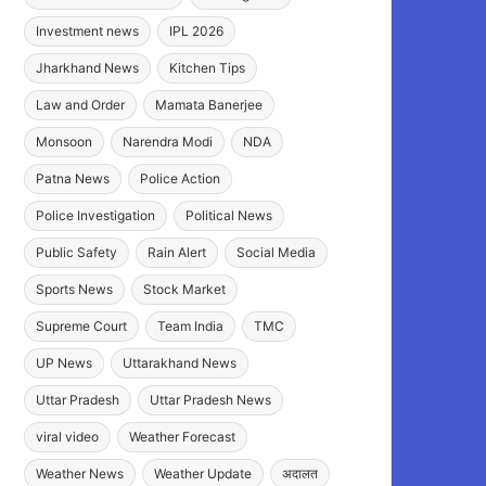
Investment news
IPL 2026
Jharkhand News
Kitchen Tips
Law and Order
Mamata Banerjee
Monsoon
Narendra Modi
NDA
Patna News
Police Action
Police Investigation
Political News
Public Safety
Rain Alert
Social Media
Sports News
Stock Market
Supreme Court
Team India
TMC
UP News
Uttarakhand News
Uttar Pradesh
Uttar Pradesh News
viral video
Weather Forecast
Weather News
Weather Update
अदालत