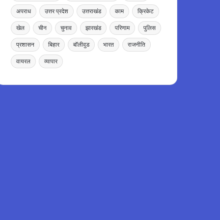
अपराध
उत्तर प्रदेश
उत्तराखंड
काम
क्रिकेट
खेल
चीन
चुनाव
झारखंड
परिणाम
पुलिस
प्रशासन
बिहार
बॉलीवुड
भारत
राजनीति
वायरल
व्यापार