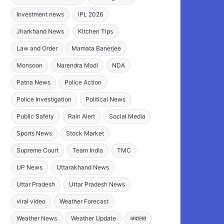
Investment news
IPL 2026
Jharkhand News
Kitchen Tips
Law and Order
Mamata Banerjee
Monsoon
Narendra Modi
NDA
Patna News
Police Action
Police Investigation
Political News
Public Safety
Rain Alert
Social Media
Sports News
Stock Market
Supreme Court
Team India
TMC
UP News
Uttarakhand News
Uttar Pradesh
Uttar Pradesh News
viral video
Weather Forecast
Weather News
Weather Update
अदालत