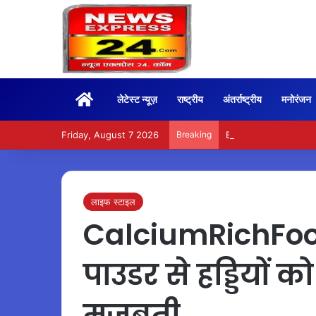
Home
लेटेस्ट न्यूज़
राष्ट्रीय
अंतर्राष्ट्रीय
मनोरंजन
Friday, August 7 2026
Breaking
BoxOffice – 15वें दिन भ
लाइफ स्टाइल
CalciumRichFood
पाउडर से हड्डियों क
मजबूती