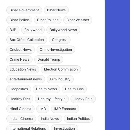
Bihar Government
Bihar News
Bihar Police
Bihar Politics
Bihar Weather
BJP
Bollywood
Bollywood News
Box Office Collection
Congress
Cricket News
Crime-Investigation
Crime News
Donald Trump
Education News
Election Commission
entertainment news
Film Industry
Geopolitics
Health News
Health Tips
Healthy Diet
Healthy Lifestyle
Heavy Rain
Hindi Cinema
IMD
IMD Forecast
Indian Cinema
India News
Indian Politics
International Relations
Investigation