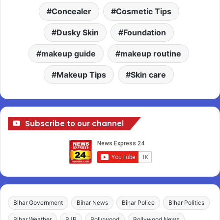
Concealer
Cosmetic Tips
Dusky Skin
Foundation
makeup guide
makeup routine
Makeup Tips
Skin care
Subscribe to our channel
Bihar Government
Bihar News
Bihar Police
Bihar Politics
Bihar Weather
BJP
Bollywood
Bollywood News