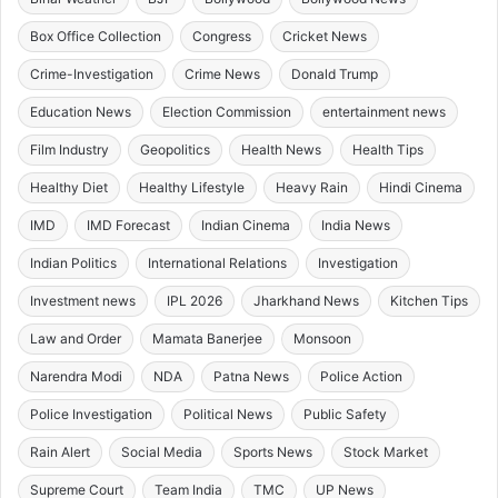
Box Office Collection
Congress
Cricket News
Crime-Investigation
Crime News
Donald Trump
Education News
Election Commission
entertainment news
Film Industry
Geopolitics
Health News
Health Tips
Healthy Diet
Healthy Lifestyle
Heavy Rain
Hindi Cinema
IMD
IMD Forecast
Indian Cinema
India News
Indian Politics
International Relations
Investigation
Investment news
IPL 2026
Jharkhand News
Kitchen Tips
Law and Order
Mamata Banerjee
Monsoon
Narendra Modi
NDA
Patna News
Police Action
Police Investigation
Political News
Public Safety
Rain Alert
Social Media
Sports News
Stock Market
Supreme Court
Team India
TMC
UP News