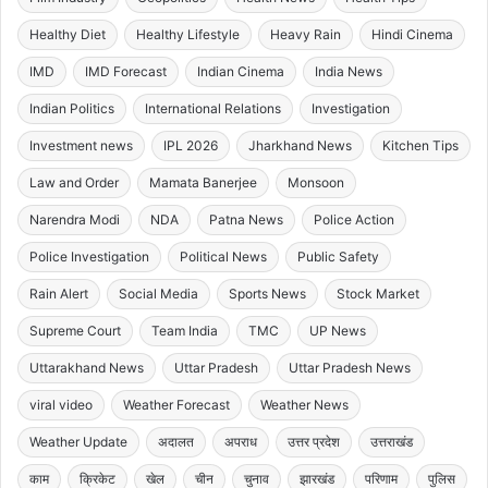
Healthy Diet
Healthy Lifestyle
Heavy Rain
Hindi Cinema
IMD
IMD Forecast
Indian Cinema
India News
Indian Politics
International Relations
Investigation
Investment news
IPL 2026
Jharkhand News
Kitchen Tips
Law and Order
Mamata Banerjee
Monsoon
Narendra Modi
NDA
Patna News
Police Action
Police Investigation
Political News
Public Safety
Rain Alert
Social Media
Sports News
Stock Market
Supreme Court
Team India
TMC
UP News
Uttarakhand News
Uttar Pradesh
Uttar Pradesh News
viral video
Weather Forecast
Weather News
Weather Update
अदालत
अपराध
उत्तर प्रदेश
उत्तराखंड
काम
क्रिकेट
खेल
चीन
चुनाव
झारखंड
परिणाम
पुलिस