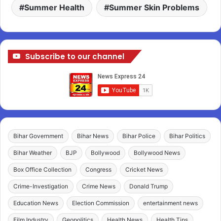
Summer Health
Summer Skin Problems
Subscribe to our channel
Bihar Government
Bihar News
Bihar Police
Bihar Politics
Bihar Weather
BJP
Bollywood
Bollywood News
Box Office Collection
Congress
Cricket News
Crime-Investigation
Crime News
Donald Trump
Education News
Election Commission
entertainment news
Film Industry
Geopolitics
Health News
Health Tips