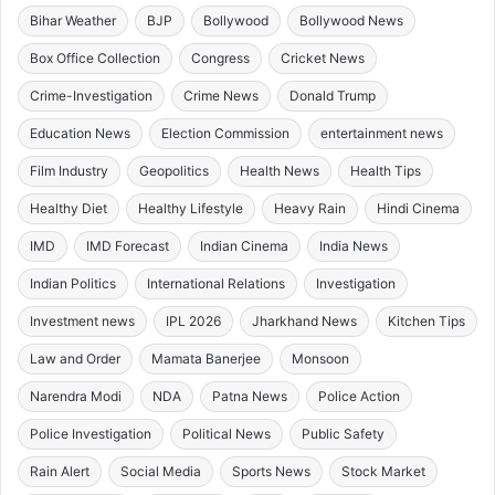
Bihar Weather
BJP
Bollywood
Bollywood News
Box Office Collection
Congress
Cricket News
Crime-Investigation
Crime News
Donald Trump
Education News
Election Commission
entertainment news
Film Industry
Geopolitics
Health News
Health Tips
Healthy Diet
Healthy Lifestyle
Heavy Rain
Hindi Cinema
IMD
IMD Forecast
Indian Cinema
India News
Indian Politics
International Relations
Investigation
Investment news
IPL 2026
Jharkhand News
Kitchen Tips
Law and Order
Mamata Banerjee
Monsoon
Narendra Modi
NDA
Patna News
Police Action
Police Investigation
Political News
Public Safety
Rain Alert
Social Media
Sports News
Stock Market