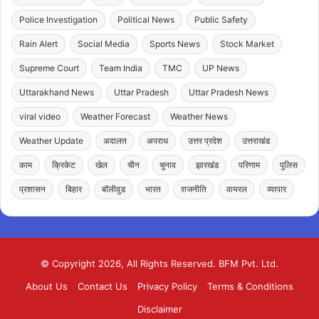
Police Investigation
Political News
Public Safety
Rain Alert
Social Media
Sports News
Stock Market
Supreme Court
Team India
TMC
UP News
Uttarakhand News
Uttar Pradesh
Uttar Pradesh News
viral video
Weather Forecast
Weather News
Weather Update
अदालत
अपराध
उत्तर प्रदेश
उत्तराखंड
काम
क्रिकेट
खेल
चीन
चुनाव
झारखंड
परिणाम
पुलिस
प्रशासन
बिहार
बॉलीवुड
भारत
राजनीति
वायरल
व्यापार
© Copyright 2026, All Rights Reserved. BFM Pvt. Ltd.
About Us
Contact Us
Privacy Policy
Terms & Conditions
Disclaimer