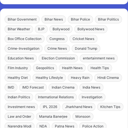
Bihar Government
Bihar News
Bihar Police
Bihar Politics
Bihar Weather
BJP
Bollywood
Bollywood News
Box Office Collection
Congress
Cricket News
Crime-Investigation
Crime News
Donald Trump
Education News
Election Commission
entertainment news
Film Industry
Geopolitics
Health News
Health Tips
Healthy Diet
Healthy Lifestyle
Heavy Rain
Hindi Cinema
IMD
IMD Forecast
Indian Cinema
India News
Indian Politics
International Relations
Investigation
Investment news
IPL 2026
Jharkhand News
Kitchen Tips
Law and Order
Mamata Banerjee
Monsoon
Narendra Modi
NDA
Patna News
Police Action