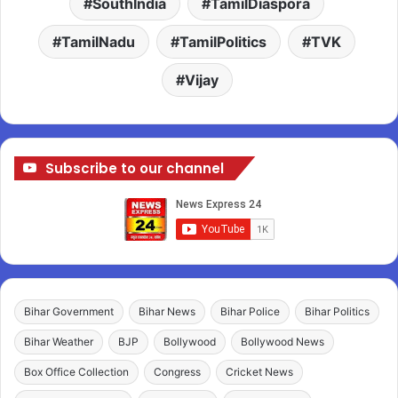
SouthIndia
TamilDiaspora
TamilNadu
TamilPolitics
TVK
Vijay
Subscribe to our channel
Bihar Government
Bihar News
Bihar Police
Bihar Politics
Bihar Weather
BJP
Bollywood
Bollywood News
Box Office Collection
Congress
Cricket News