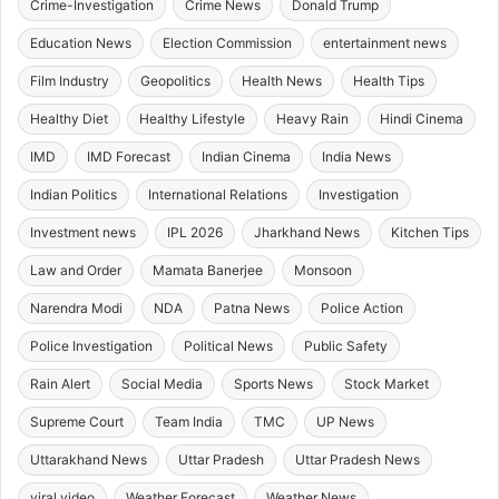
Crime-Investigation
Crime News
Donald Trump
Education News
Election Commission
entertainment news
Film Industry
Geopolitics
Health News
Health Tips
Healthy Diet
Healthy Lifestyle
Heavy Rain
Hindi Cinema
IMD
IMD Forecast
Indian Cinema
India News
Indian Politics
International Relations
Investigation
Investment news
IPL 2026
Jharkhand News
Kitchen Tips
Law and Order
Mamata Banerjee
Monsoon
Narendra Modi
NDA
Patna News
Police Action
Police Investigation
Political News
Public Safety
Rain Alert
Social Media
Sports News
Stock Market
Supreme Court
Team India
TMC
UP News
Uttarakhand News
Uttar Pradesh
Uttar Pradesh News
viral video
Weather Forecast
Weather News