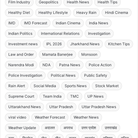
Film Industry
Geopolitics
Health News
Health Tips
Healthy Diet
Healthy Lifestyle
Heavy Rain
Hindi Cinema
IMD
IMD Forecast
Indian Cinema
India News
Indian Politics
International Relations
Investigation
Investment news
IPL 2026
Jharkhand News
Kitchen Tips
Law and Order
Mamata Banerjee
Monsoon
Narendra Modi
NDA
Patna News
Police Action
Police Investigation
Political News
Public Safety
Rain Alert
Social Media
Sports News
Stock Market
Supreme Court
Team India
TMC
UP News
Uttarakhand News
Uttar Pradesh
Uttar Pradesh News
viral video
Weather Forecast
Weather News
Weather Update
अदालत
अपराध
उत्तर प्रदेश
उत्तराखंड