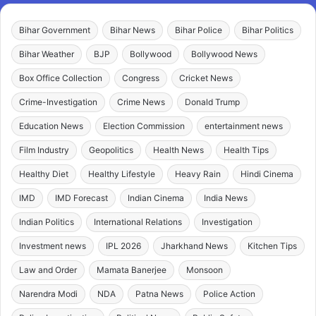
Bihar Government
Bihar News
Bihar Police
Bihar Politics
Bihar Weather
BJP
Bollywood
Bollywood News
Box Office Collection
Congress
Cricket News
Crime-Investigation
Crime News
Donald Trump
Education News
Election Commission
entertainment news
Film Industry
Geopolitics
Health News
Health Tips
Healthy Diet
Healthy Lifestyle
Heavy Rain
Hindi Cinema
IMD
IMD Forecast
Indian Cinema
India News
Indian Politics
International Relations
Investigation
Investment news
IPL 2026
Jharkhand News
Kitchen Tips
Law and Order
Mamata Banerjee
Monsoon
Narendra Modi
NDA
Patna News
Police Action