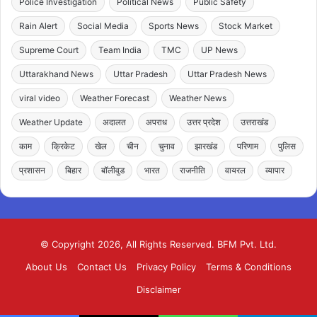
Police Investigation
Political News
Public Safety
Rain Alert
Social Media
Sports News
Stock Market
Supreme Court
Team India
TMC
UP News
Uttarakhand News
Uttar Pradesh
Uttar Pradesh News
viral video
Weather Forecast
Weather News
Weather Update
अदालत
अपराध
उत्तर प्रदेश
उत्तराखंड
काम
क्रिकेट
खेल
चीन
चुनाव
झारखंड
परिणाम
पुलिस
प्रशासन
बिहार
बॉलीवुड
भारत
राजनीति
वायरल
व्यापार
© Copyright 2026, All Rights Reserved. BFM Pvt. Ltd.
About Us
Contact Us
Privacy Policy
Terms & Conditions
Disclaimer