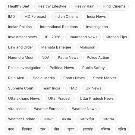
Healthy Diet
Healthy Lifestyle
Heavy Rain
Hindi Cinema
IMD
IMD Forecast
Indian Cinema
India News
Indian Politics
International Relations
Investigation
Investment news
IPL 2026
Jharkhand News
Kitchen Tips
Law and Order
Mamata Banerjee
Monsoon
Narendra Modi
NDA
Patna News
Police Action
Police Investigation
Political News
Public Safety
Rain Alert
Social Media
Sports News
Stock Market
Supreme Court
Team India
TMC
UP News
Uttarakhand News
Uttar Pradesh
Uttar Pradesh News
viral video
Weather Forecast
Weather News
Weather Update
अदालत
अपराध
उत्तर प्रदेश
उत्तराखंड
काम
क्रिकेट
खेल
चीन
चुनाव
झारखंड
परिणाम
पुलिस