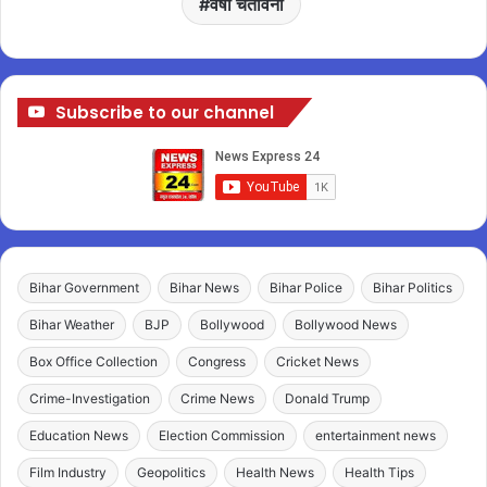
वर्षा चेतावनी
Subscribe to our channel
Bihar Government
Bihar News
Bihar Police
Bihar Politics
Bihar Weather
BJP
Bollywood
Bollywood News
Box Office Collection
Congress
Cricket News
Crime-Investigation
Crime News
Donald Trump
Education News
Election Commission
entertainment news
Film Industry
Geopolitics
Health News
Health Tips