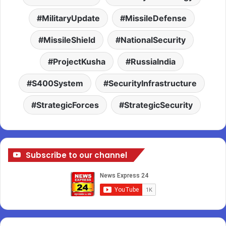
MilitaryUpdate
MissileDefense
MissileShield
NationalSecurity
ProjectKusha
RussiaIndia
S400System
SecurityInfrastructure
StrategicForces
StrategicSecurity
Subscribe to our channel