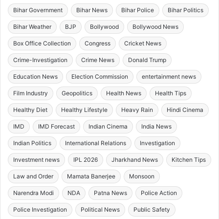
Bihar Government
Bihar News
Bihar Police
Bihar Politics
Bihar Weather
BJP
Bollywood
Bollywood News
Box Office Collection
Congress
Cricket News
Crime-Investigation
Crime News
Donald Trump
Education News
Election Commission
entertainment news
Film Industry
Geopolitics
Health News
Health Tips
Healthy Diet
Healthy Lifestyle
Heavy Rain
Hindi Cinema
IMD
IMD Forecast
Indian Cinema
India News
Indian Politics
International Relations
Investigation
Investment news
IPL 2026
Jharkhand News
Kitchen Tips
Law and Order
Mamata Banerjee
Monsoon
Narendra Modi
NDA
Patna News
Police Action
Police Investigation
Political News
Public Safety