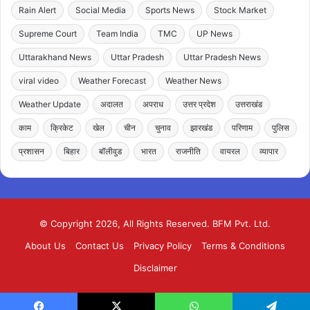
Rain Alert
Social Media
Sports News
Stock Market
Supreme Court
Team India
TMC
UP News
Uttarakhand News
Uttar Pradesh
Uttar Pradesh News
viral video
Weather Forecast
Weather News
Weather Update
अदालत
अपराध
उत्तर प्रदेश
उत्तराखंड
काम
क्रिकेट
खेल
चीन
चुनाव
झारखंड
परिणाम
पुलिस
प्रशासन
बिहार
बॉलीवुड
भारत
राजनीति
वायरल
व्यापार
© Copyright 2026, All Rights Reserved. BFM Pvt. Ltd.
About Us
Contact Us
Privacy Policy
Terms & Conditions
Disclaimer