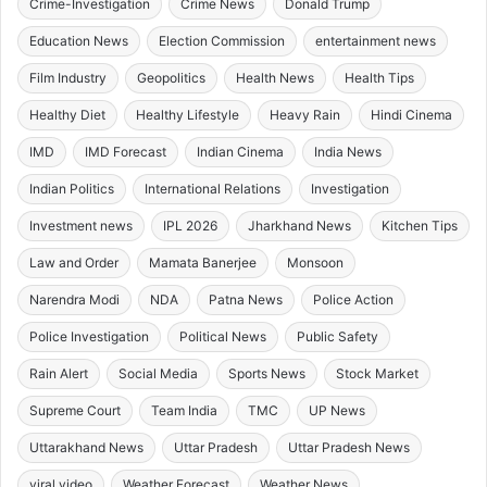
Crime-Investigation
Crime News
Donald Trump
Education News
Election Commission
entertainment news
Film Industry
Geopolitics
Health News
Health Tips
Healthy Diet
Healthy Lifestyle
Heavy Rain
Hindi Cinema
IMD
IMD Forecast
Indian Cinema
India News
Indian Politics
International Relations
Investigation
Investment news
IPL 2026
Jharkhand News
Kitchen Tips
Law and Order
Mamata Banerjee
Monsoon
Narendra Modi
NDA
Patna News
Police Action
Police Investigation
Political News
Public Safety
Rain Alert
Social Media
Sports News
Stock Market
Supreme Court
Team India
TMC
UP News
Uttarakhand News
Uttar Pradesh
Uttar Pradesh News
viral video
Weather Forecast
Weather News