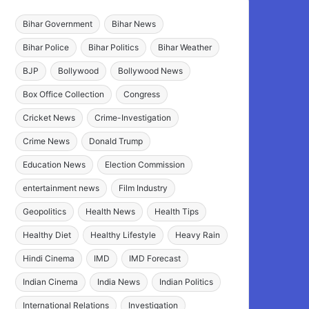
Bihar Government
Bihar News
Bihar Police
Bihar Politics
Bihar Weather
BJP
Bollywood
Bollywood News
Box Office Collection
Congress
Cricket News
Crime-Investigation
Crime News
Donald Trump
Education News
Election Commission
entertainment news
Film Industry
Geopolitics
Health News
Health Tips
Healthy Diet
Healthy Lifestyle
Heavy Rain
Hindi Cinema
IMD
IMD Forecast
Indian Cinema
India News
Indian Politics
International Relations
Investigation