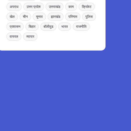
अपराध
उत्तर प्रदेश
उत्तराखंड
काम
क्रिकेट
खेल
चीन
चुनाव
झारखंड
परिणाम
पुलिस
प्रशासन
बिहार
बॉलीवुड
भारत
राजनीति
वायरल
व्यापार