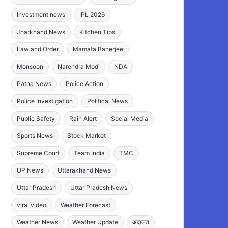
Investment news
IPL 2026
Jharkhand News
Kitchen Tips
Law and Order
Mamata Banerjee
Monsoon
Narendra Modi
NDA
Patna News
Police Action
Police Investigation
Political News
Public Safety
Rain Alert
Social Media
Sports News
Stock Market
Supreme Court
Team India
TMC
UP News
Uttarakhand News
Uttar Pradesh
Uttar Pradesh News
viral video
Weather Forecast
Weather News
Weather Update
अदालत