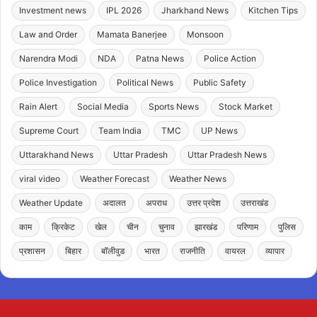
Investment news
IPL 2026
Jharkhand News
Kitchen Tips
Law and Order
Mamata Banerjee
Monsoon
Narendra Modi
NDA
Patna News
Police Action
Police Investigation
Political News
Public Safety
Rain Alert
Social Media
Sports News
Stock Market
Supreme Court
Team India
TMC
UP News
Uttarakhand News
Uttar Pradesh
Uttar Pradesh News
viral video
Weather Forecast
Weather News
Weather Update
अदालत
अपराध
उत्तर प्रदेश
उत्तराखंड
काम
क्रिकेट
खेल
चीन
चुनाव
झारखंड
परिणाम
पुलिस
प्रशासन
बिहार
बॉलीवुड
भारत
राजनीति
वायरल
व्यापार