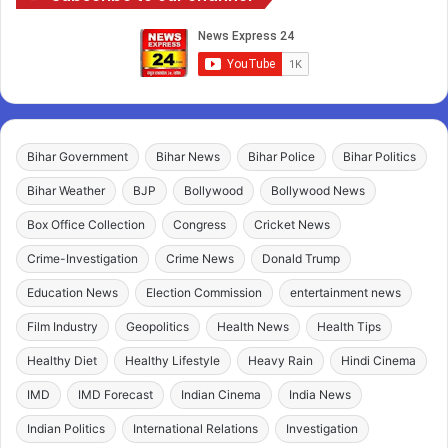
Bihar Government
Bihar News
Bihar Police
Bihar Politics
Bihar Weather
BJP
Bollywood
Bollywood News
Box Office Collection
Congress
Cricket News
Crime-Investigation
Crime News
Donald Trump
Education News
Election Commission
entertainment news
Film Industry
Geopolitics
Health News
Health Tips
Healthy Diet
Healthy Lifestyle
Heavy Rain
Hindi Cinema
IMD
IMD Forecast
Indian Cinema
India News
Indian Politics
International Relations
Investigation