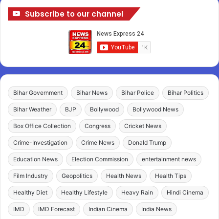
Subscribe to our channel
Bihar Government
Bihar News
Bihar Police
Bihar Politics
Bihar Weather
BJP
Bollywood
Bollywood News
Box Office Collection
Congress
Cricket News
Crime-Investigation
Crime News
Donald Trump
Education News
Election Commission
entertainment news
Film Industry
Geopolitics
Health News
Health Tips
Healthy Diet
Healthy Lifestyle
Heavy Rain
Hindi Cinema
IMD
IMD Forecast
Indian Cinema
India News