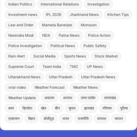
Indian Politics
International Relations
Investigation
Investment news
IPL 2026
Jharkhand News
Kitchen Tips
Law and Order
Mamata Banerjee
Monsoon
Narendra Modi
NDA
Patna News
Police Action
Police Investigation
Political News
Public Safety
Rain Alert
Social Media
Sports News
Stock Market
Supreme Court
Team India
TMC
UP News
Uttarakhand News
Uttar Pradesh
Uttar Pradesh News
viral video
Weather Forecast
Weather News
Weather Update
अदालत
अपराध
उत्तर प्रदेश
उत्तराखंड
काम
क्रिकेट
खेल
चीन
चुनाव
झारखंड
परिणाम
पुलिस
प्रशासन
बिहार
बॉलीवुड
भारत
राजनीति
वायरल
व्यापार