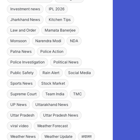
Investment news
IPL 2026
Jharkhand News
Kitchen Tips
Law and Order
Mamata Banerjee
Monsoon
Narendra Modi
NDA
Patna News
Police Action
Police Investigation
Political News
Public Safety
Rain Alert
Social Media
Sports News
Stock Market
Supreme Court
Team India
TMC
UP News
Uttarakhand News
Uttar Pradesh
Uttar Pradesh News
viral video
Weather Forecast
Weather News
Weather Update
अदालत