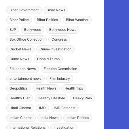
Bihar Government
Bihar News
Bihar Police
Bihar Politics
Bihar Weather
BJP
Bollywood
Bollywood News
Box Office Collection
Congress
Cricket News
Crime-Investigation
Crime News
Donald Trump
Education News
Election Commission
entertainment news
Film Industry
Geopolitics
Health News
Health Tips
Healthy Diet
Healthy Lifestyle
Heavy Rain
Hindi Cinema
IMD
IMD Forecast
Indian Cinema
India News
Indian Politics
International Relations
Investigation