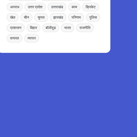
अपराध
उत्तर प्रदेश
उत्तराखंड
काम
क्रिकेट
खेल
चीन
चुनाव
झारखंड
परिणाम
पुलिस
प्रशासन
बिहार
बॉलीवुड
भारत
राजनीति
वायरल
व्यापार