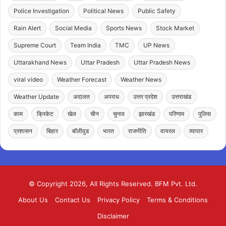
Police Investigation
Political News
Public Safety
Rain Alert
Social Media
Sports News
Stock Market
Supreme Court
Team India
TMC
UP News
Uttarakhand News
Uttar Pradesh
Uttar Pradesh News
viral video
Weather Forecast
Weather News
Weather Update
अदालत
अपराध
उत्तर प्रदेश
उत्तराखंड
काम
क्रिकेट
खेल
चीन
चुनाव
झारखंड
परिणाम
पुलिस
प्रशासन
बिहार
बॉलीवुड
भारत
राजनीति
वायरल
व्यापार
© Copyright 2026, All Rights Reserved. BFM Pvt. Ltd.
About Us
Contact Us
Privacy Policy
Terms & Conditions
Disclaimer