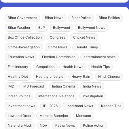
Bihar Government
Bihar News
Bihar Police
Bihar Politics
Bihar Weather
BJP
Bollywood
Bollywood News
Box Office Collection
Congress
Cricket News
Crime-Investigation
Crime News
Donald Trump
Education News
Election Commission
entertainment news
Film Industry
Geopolitics
Health News
Health Tips
Healthy Diet
Healthy Lifestyle
Heavy Rain
Hindi Cinema
IMD
IMD Forecast
Indian Cinema
India News
Indian Politics
International Relations
Investigation
Investment news
IPL 2026
Jharkhand News
Kitchen Tips
Law and Order
Mamata Banerjee
Monsoon
Narendra Modi
NDA
Patna News
Police Action