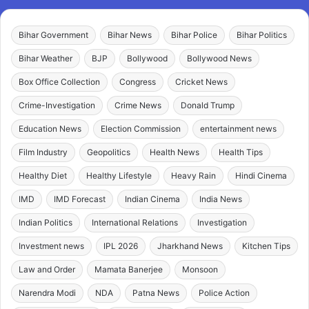
Bihar Government
Bihar News
Bihar Police
Bihar Politics
Bihar Weather
BJP
Bollywood
Bollywood News
Box Office Collection
Congress
Cricket News
Crime-Investigation
Crime News
Donald Trump
Education News
Election Commission
entertainment news
Film Industry
Geopolitics
Health News
Health Tips
Healthy Diet
Healthy Lifestyle
Heavy Rain
Hindi Cinema
IMD
IMD Forecast
Indian Cinema
India News
Indian Politics
International Relations
Investigation
Investment news
IPL 2026
Jharkhand News
Kitchen Tips
Law and Order
Mamata Banerjee
Monsoon
Narendra Modi
NDA
Patna News
Police Action