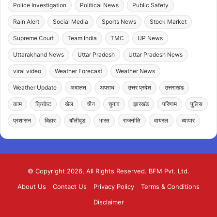
Police Investigation
Political News
Public Safety
Rain Alert
Social Media
Sports News
Stock Market
Supreme Court
Team India
TMC
UP News
Uttarakhand News
Uttar Pradesh
Uttar Pradesh News
viral video
Weather Forecast
Weather News
Weather Update
अदालत
अपराध
उत्तर प्रदेश
उत्तराखंड
काम
क्रिकेट
खेल
चीन
चुनाव
झारखंड
परिणाम
पुलिस
प्रशासन
बिहार
बॉलीवुड
भारत
राजनीति
वायरल
व्यापार
© Copyright 2026, All Rights Reserved. BFM Pvt. Ltd.
About Us
Contact Us
Privacy Policy
Terms & Conditions
Disclaimer