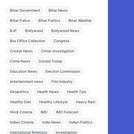
Bihar Government
Bihar News
Bihar Police
Bihar Politics
Bihar Weather
BJP
Bollywood
Bollywood News
Box Office Collection
Congress
Cricket News
Crime-Investigation
Crime News
Donald Trump
Education News
Election Commission
entertainment news
Film Industry
Geopolitics
Health News
Health Tips
Healthy Diet
Healthy Lifestyle
Heavy Rain
Hindi Cinema
IMD
IMD Forecast
Indian Cinema
India News
Indian Politics
International Relations
Investigation