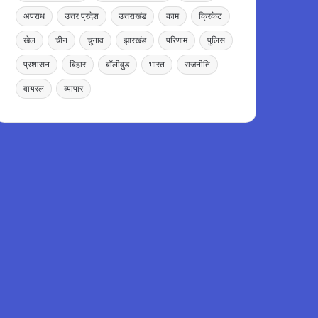
अपराध
उत्तर प्रदेश
उत्तराखंड
काम
क्रिकेट
खेल
चीन
चुनाव
झारखंड
परिणाम
पुलिस
प्रशासन
बिहार
बॉलीवुड
भारत
राजनीति
वायरल
व्यापार