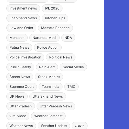
Investment news
IPL 2026
Jharkhand News
Kitchen Tips
Law and Order
Mamata Banerjee
Monsoon
Narendra Modi
NDA
Patna News
Police Action
Police Investigation
Political News
Public Safety
Rain Alert
Social Media
Sports News
Stock Market
Supreme Court
Team India
TMC
UP News
Uttarakhand News
Uttar Pradesh
Uttar Pradesh News
viral video
Weather Forecast
Weather News
Weather Update
अदालत