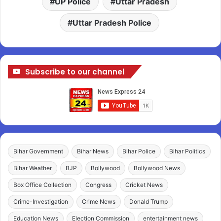
UP Police
Uttar Pradesh
Uttar Pradesh Police
Subscribe to our channel
Bihar Government
Bihar News
Bihar Police
Bihar Politics
Bihar Weather
BJP
Bollywood
Bollywood News
Box Office Collection
Congress
Cricket News
Crime-Investigation
Crime News
Donald Trump
Education News
Election Commission
entertainment news