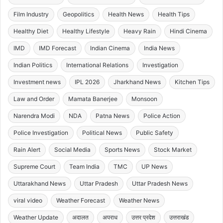
Film Industry
Geopolitics
Health News
Health Tips
Healthy Diet
Healthy Lifestyle
Heavy Rain
Hindi Cinema
IMD
IMD Forecast
Indian Cinema
India News
Indian Politics
International Relations
Investigation
Investment news
IPL 2026
Jharkhand News
Kitchen Tips
Law and Order
Mamata Banerjee
Monsoon
Narendra Modi
NDA
Patna News
Police Action
Police Investigation
Political News
Public Safety
Rain Alert
Social Media
Sports News
Stock Market
Supreme Court
Team India
TMC
UP News
Uttarakhand News
Uttar Pradesh
Uttar Pradesh News
viral video
Weather Forecast
Weather News
Weather Update
अदालत
अपराध
उत्तर प्रदेश
उत्तराखंड