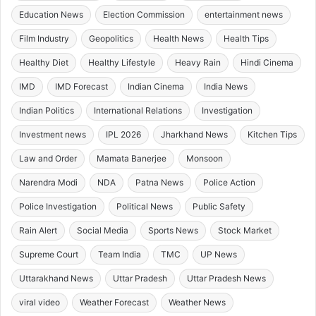
Education News
Election Commission
entertainment news
Film Industry
Geopolitics
Health News
Health Tips
Healthy Diet
Healthy Lifestyle
Heavy Rain
Hindi Cinema
IMD
IMD Forecast
Indian Cinema
India News
Indian Politics
International Relations
Investigation
Investment news
IPL 2026
Jharkhand News
Kitchen Tips
Law and Order
Mamata Banerjee
Monsoon
Narendra Modi
NDA
Patna News
Police Action
Police Investigation
Political News
Public Safety
Rain Alert
Social Media
Sports News
Stock Market
Supreme Court
Team India
TMC
UP News
Uttarakhand News
Uttar Pradesh
Uttar Pradesh News
viral video
Weather Forecast
Weather News