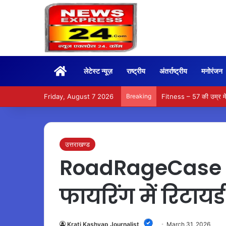
Home
लेटेस्ट न्यूज़
राष्ट्रीय
अंतर्राष्ट्रीय
मनोरंजन
Friday, August 7 2026
Breaking
Fitness – 57 की उम्र में
उत्तराखण्ड
RoadRageCase – द
फायरिंग में रिटायर्
Krati Kashyap Journalist
March 31, 2026