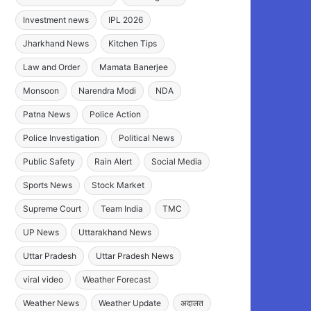
Investment news
IPL 2026
Jharkhand News
Kitchen Tips
Law and Order
Mamata Banerjee
Monsoon
Narendra Modi
NDA
Patna News
Police Action
Police Investigation
Political News
Public Safety
Rain Alert
Social Media
Sports News
Stock Market
Supreme Court
Team India
TMC
UP News
Uttarakhand News
Uttar Pradesh
Uttar Pradesh News
viral video
Weather Forecast
Weather News
Weather Update
अदालत