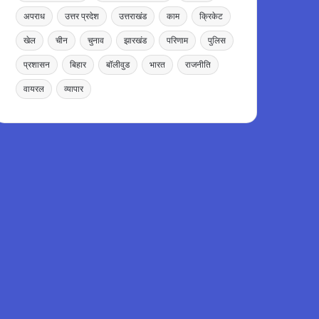
अपराध
उत्तर प्रदेश
उत्तराखंड
काम
क्रिकेट
खेल
चीन
चुनाव
झारखंड
परिणाम
पुलिस
प्रशासन
बिहार
बॉलीवुड
भारत
राजनीति
वायरल
व्यापार