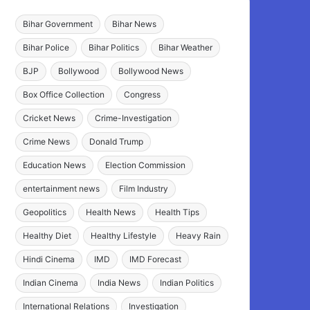
Bihar Government
Bihar News
Bihar Police
Bihar Politics
Bihar Weather
BJP
Bollywood
Bollywood News
Box Office Collection
Congress
Cricket News
Crime-Investigation
Crime News
Donald Trump
Education News
Election Commission
entertainment news
Film Industry
Geopolitics
Health News
Health Tips
Healthy Diet
Healthy Lifestyle
Heavy Rain
Hindi Cinema
IMD
IMD Forecast
Indian Cinema
India News
Indian Politics
International Relations
Investigation