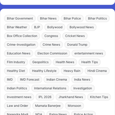
Bihar Government
Bihar News
Bihar Police
Bihar Politics
Bihar Weather
BJP
Bollywood
Bollywood News
Box Office Collection
Congress
Cricket News
Crime-Investigation
Crime News
Donald Trump
Education News
Election Commission
entertainment news
Film Industry
Geopolitics
Health News
Health Tips
Healthy Diet
Healthy Lifestyle
Heavy Rain
Hindi Cinema
IMD
IMD Forecast
Indian Cinema
India News
Indian Politics
International Relations
Investigation
Investment news
IPL 2026
Jharkhand News
Kitchen Tips
Law and Order
Mamata Banerjee
Monsoon
Narendra Modi
NDA
Patna News
Police Action