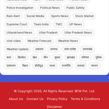
Police Investigation
Political News
Public Safety
Rain Alert
Social Media
Sports News
Stock Market
Supreme Court
Team India
TMC
UP News
Uttarakhand News
Uttar Pradesh
Uttar Pradesh News
viral video
Weather Forecast
Weather News
Weather Update
अदालत
अपराध
उत्तर प्रदेश
उत्तराखंड
काम
क्रिकेट
खेल
चीन
चुनाव
झारखंड
परिणाम
पुलिस
प्रशासन
बिहार
बॉलीवुड
भारत
राजनीति
वायरल
व्यापार
© Copyright 2026, All Rights Reserved. BFM Pvt. Ltd.
About Us
Contact Us
Privacy Policy
Terms & Conditions
Disclaimer