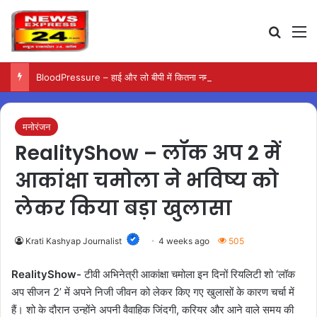
Search
M
BloodPressure – हाई और लो बीपी में कितना नमक खाना सही, डॉक्टर ने बताया सुरक्षित मात्रा…
मनोरंजन
RealityShow – लॉक अप 2 में
आकांक्षा चमोला ने भविष्य को
लेकर किया बड़ा खुलासा
Krati Kashyap Journalist
4 weeks ago
505
RealityShow-
टीवी अभिनेत्री आकांक्षा चमोला इन दिनों रियलिटी शो ‘लॉक
अप सीजन 2’ में अपने निजी जीवन को लेकर किए गए खुलासों के कारण चर्चा में
हैं। शो के दौरान उन्होंने अपनी वैवाहिक जिंदगी, करियर और आने वाले समय की