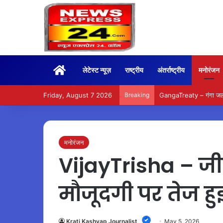
Home
लेटेस्ट न्यूज़
राष्ट्रीय
अंतर्राष्ट्रीय
मनोरंजन
Friday, August 7 2026
Breaking
GangaTreaty – गंगा जल समझ
मनोरंजन
VijayTrisha – जीत
मौजूदगी पर तेज हुई 
Krati Kashyap Journalist
May 5, 2026