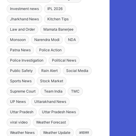
Investment news
IPL 2026
Jharkhand News
Kitchen Tips
Law and Order
Mamata Banerjee
Monsoon
Narendra Modi
NDA
Patna News
Police Action
Police Investigation
Political News
Public Safety
Rain Alert
Social Media
Sports News
Stock Market
Supreme Court
Team India
TMC
UP News
Uttarakhand News
Uttar Pradesh
Uttar Pradesh News
viral video
Weather Forecast
Weather News
Weather Update
अदालत