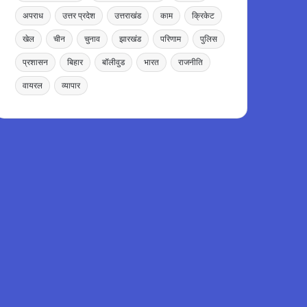
अपराध
उत्तर प्रदेश
उत्तराखंड
काम
क्रिकेट
खेल
चीन
चुनाव
झारखंड
परिणाम
पुलिस
प्रशासन
बिहार
बॉलीवुड
भारत
राजनीति
वायरल
व्यापार