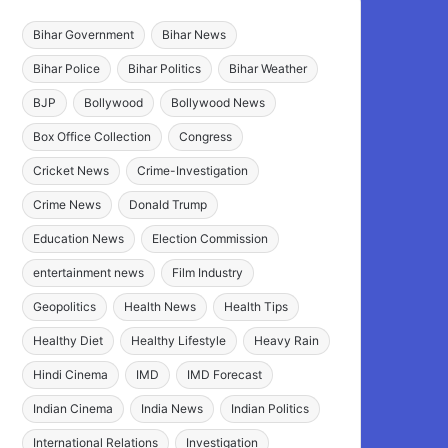
Bihar Government
Bihar News
Bihar Police
Bihar Politics
Bihar Weather
BJP
Bollywood
Bollywood News
Box Office Collection
Congress
Cricket News
Crime-Investigation
Crime News
Donald Trump
Education News
Election Commission
entertainment news
Film Industry
Geopolitics
Health News
Health Tips
Healthy Diet
Healthy Lifestyle
Heavy Rain
Hindi Cinema
IMD
IMD Forecast
Indian Cinema
India News
Indian Politics
International Relations
Investigation